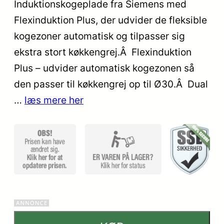
Induktionskogeplade fra Siemens med
ud af 5
Flexinduktion Plus, der udvider de fleksible
baseret på
kundebedø
kogezoner automatisk og tilpasser sig
mmelser
ekstra stort køkkengrej.Â Flexinduktion
Plus – udvider automatisk kogezonen så
den passer til køkkengrej op til Ø30.Â Dual
…
læs mere her