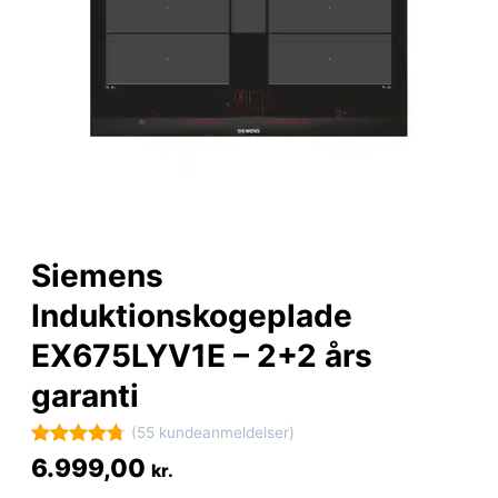
Siemens
Induktionskogeplade
EX675LYV1E – 2+2 års
garanti
(55 kundeanmeldelser)
Bedømt
55
6.999,00
kr.
som
4.8