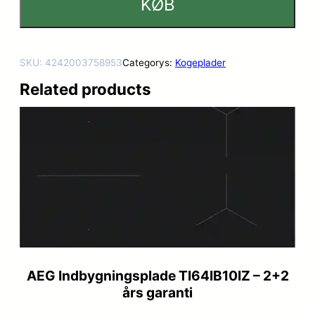
KØB
SKU:
4242003758953
Categorys:
Kogeplader
Related products
AEG Indbygningsplade TI64IB10IZ – 2+2
års garanti