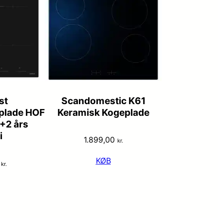
st
Scandomestic K61
plade HOF
Keramisk Kogeplade
+2 års
i
1.899,00
kr.
KØB
0
kr.