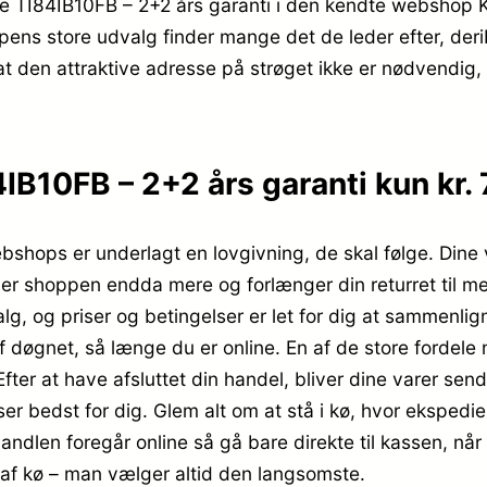
 TI84IB10FB – 2+2 års garanti i den kendte webshop Ka
ens store udvalg finder mange det de leder efter, deri
af, at den attraktive adresse på strøget ikke er nødven
B10FB – 2+2 års garanti kun kr.
ebshops er underlagt en lovgivning, de skal følge. Dine 
giver shoppen endda mere og forlænger din returret til m
lg, og priser og betingelser er let for dig at sammenlig
 døgnet, så længe du er online. En af de store fordele nå
er at have afsluttet din handel, bliver dine varer sendt 
ser bedst for dig. Glem alt om at stå i kø, hvor ekspedien
r handlen foregår online så gå bare direkte til kassen, n
 af kø – man vælger altid den langsomste.