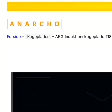
Forside
–
Kogeplader
–
AEG Induktionskogeplade TI84