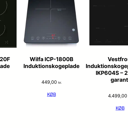
620F
Wilfa ICP-1800B
Vestfro
lade
Induktionskogeplade
Induktionskoge
IKP604S – 2
garant
449,00
kr.
KØB
4.499,0
KØB