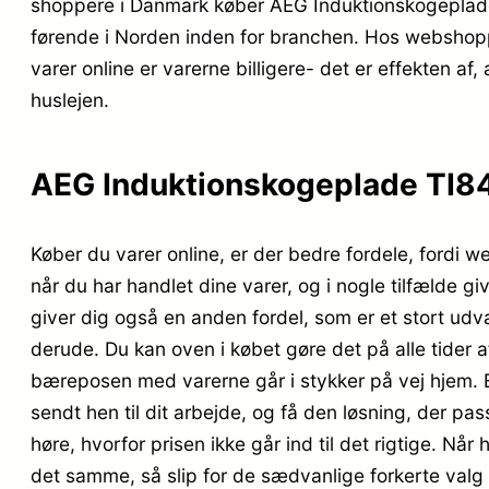
shoppere i Danmark køber AEG Induktionskogeplade
førende i Norden inden for branchen. Hos webshopp
varer online er varerne billigere- det er effekten 
huslejen.
AEG Induktionskogeplade TI84I
Køber du varer online, er der bedre fordele, fordi w
når du har handlet dine varer, og i nogle tilfælde 
giver dig også en anden fordel, som er et stort udva
derude. Du kan oven i købet gøre det på alle tider af
bæreposen med varerne går i stykker på vej hjem. Eft
sendt hen til dit arbejde, og få den løsning, der pas
høre, hvorfor prisen ikke går ind til det rigtige. Nå
det samme, så slip for de sædvanlige forkerte valg