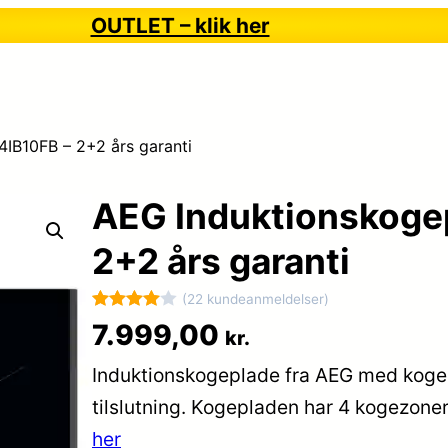
OUTLET – klik her
IB10FB – 2+2 års garanti
AEG Induktionskoge
2+2 års garanti
(22 kundeanmeldelser)
Bedømt
22
7.999,00
kr.
som
4
Induktionskogeplade fra AEG med kog
ud af 5
baseret
tilslutning. Kogepladen har 4 kogezone
på
her
kundebed