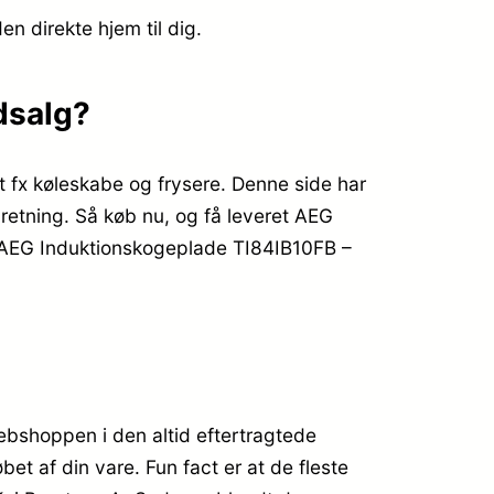
en direkte hjem til dig.
dsalg?
t fx køleskabe og frysere. Denne side har
dretning. Så køb nu, og få leveret AEG
ye AEG Induktionskogeplade TI84IB10FB –
ebshoppen i den altid eftertragtede
bet af din vare. Fun fact er at de fleste