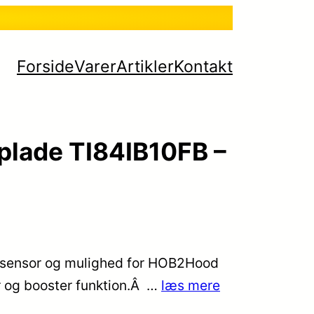
Forside
Varer
Artikler
Kontakt
plade TI84IB10FB –
esensor og mulighed for HOB2Hood
r og booster funktion.Â …
læs mere