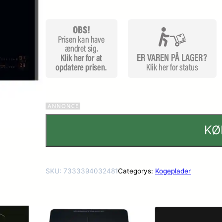
ømmelse
r
KØ
SKU:
7333394032481
Categorys:
Kogeplader