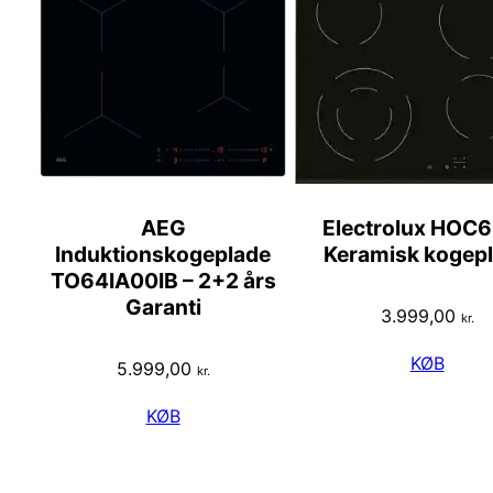
AEG
Electrolux HOC
Induktionskogeplade
Keramisk kogep
TO64IA00IB – 2+2 års
Garanti
3.999,00
kr.
KØB
5.999,00
kr.
KØB