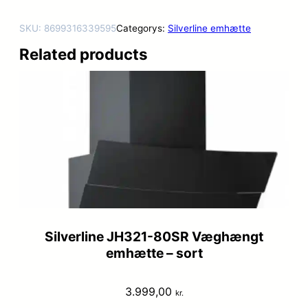
SKU:
8699316339595
Categorys:
Silverline emhætte
Related products
Silverline JH321-80SR Væghængt
emhætte – sort
3.999,00
kr.