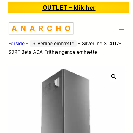
OUTLET – klik her
Forside
–
Silverline emhætte
–
Silverline SL4117-
60RF Beta ADA Frithængende emhætte