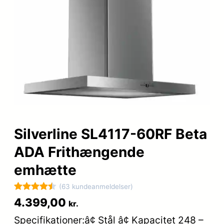
Silverline SL4117-60RF Beta
ADA Frithængende
emhætte
(63 kundeanmeldelser)
Bedømt
63
4.399,00
kr.
som
4.5
Specifikationer:â¢ Stål â¢ Kapacitet 248 –
ud af 5