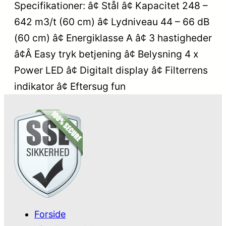
Specifikationer: â¢ Stål â¢ Kapacitet 248 –
642 m3/t (60 cm) â¢ Lydniveau 44 – 66 dB
(60 cm) â¢ Energiklasse A â¢ 3 hastigheder
â¢Â Easy tryk betjening â¢ Belysning 4 x
Power LED â¢ Digitalt display â¢ Filterrens
indikator â¢ Eftersug fun
Forside