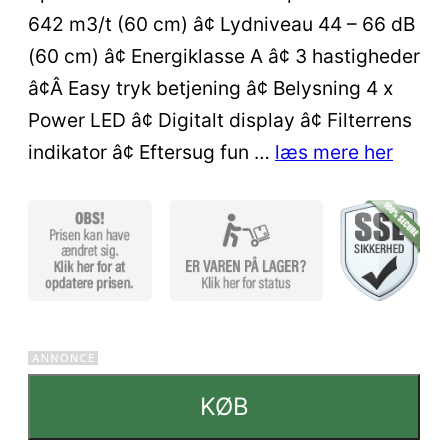
642 m3/t (60 cm) â¢ Lydniveau 44 – 66 dB
baseret
på
(60 cm) â¢ Energiklasse A â¢ 3 hastigheder
kundebedø
â¢Â Easy tryk betjening â¢ Belysning 4 x
mmelser
Power LED â¢ Digitalt display â¢ Filterrens
indikator â¢ Eftersug fun …
læs mere her
KØB