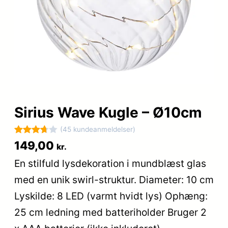
Sirius Wave Kugle – Ø10cm
(45 kundeanmeldelser)
Bedømt
45
149,00
kr.
som
En stilfuld lysdekoration i mundblæst glas
3.7
ud
med en unik swirl-struktur. Diameter: 10 cm
af 5
baseret
Lyskilde: 8 LED (varmt hvidt lys) Ophæng:
på
25 cm ledning med batteriholder Bruger 2
kundebed