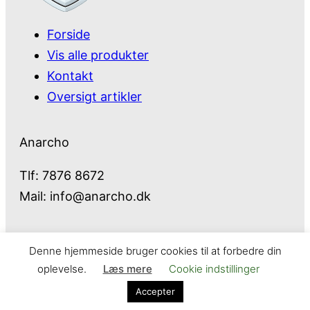
Forside
Vis alle produkter
Kontakt
Oversigt artikler
Anarcho
Tlf: 7876 8672
Mail:
info@anarcho.dk
Denne hjemmeside bruger cookies til at forbedre din
Anarcho – alt i Hårde Hvidevarer
oplevelse.
Læs mere
Cookie indstillinger
Cookie- og privatlivspolitik
Kontakt
Accepter