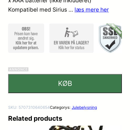
x AAA batterier (ikke inkluderet)
ømmels
er
Kompatibel med Sirius …
læs mere her
KØB
SKU:
5707310640654
Categorys:
Julebelysning
Related products