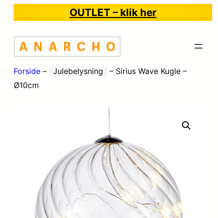
OUTLET – klik her
Forside
–
Julebelysning
–
Sirius Wave Kugle –
Ø10cm