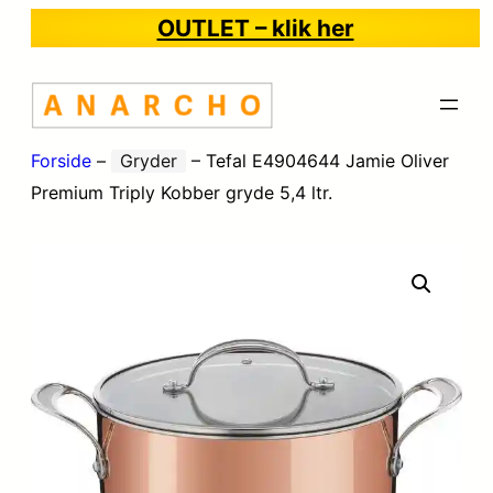
OUTLET – klik her
Forside
–
Gryder
–
Tefal E4904644 Jamie Oliver
Premium Triply Kobber gryde 5,4 ltr.