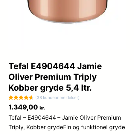
Tefal E4904644 Jamie
Oliver Premium Triply
Kobber gryde 5,4 ltr.
(38 kundeanmeldelser)
Bedømt
38
1.349,00
kr.
som
4.6
Tefal – E4904644 – Jamie Oliver Premium
ud af 5
Triply, Kobber grydeFin og funktionel gryde
baseret på