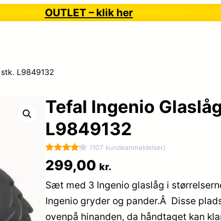
OUTLET – klik her
 stk. L9849132
Tefal Ingenio Glaslåg
L9849132
(107 kundeanmeldelser)
Bedømt
107
299,00
kr.
som
4.2
Sæt med 3 Ingenio glaslåg i størrelsern
ud af 5
baseret
Ingenio gryder og pander.Â Disse plad
på
ovenpå hinanden, da håndtaget kan kla
kundebedø