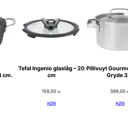
Tefal Ingenio glaslåg – 20
Pillivuyt Gour
4 cm.
cm
Gryde 3
159,00
399,00
kr.
k
KØB
KØB