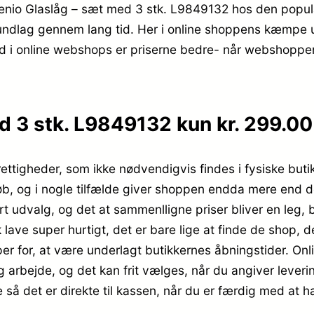
ngenio Glaslåg – sæt med 3 stk. L9849132 hos den popu
undlag gennem lang tid. Her i online shoppens kæmpe ud
nd i online webshops er priserne bedre- når webshoppe
d 3 stk. L9849132 kun kr. 299.00
rettigheder, som ikke nødvendigvis findes i fysiske buti
køb, og i nogle tilfælde giver shoppen endda mere end de 
ort udvalg, og det at sammenlligne priser bliver en leg
 lave super hurtigt, det er bare lige at finde de shop, 
per for, at være underlagt butikkernes åbningstider. Onl
dig arbejde, og det kan frit vælges, når du angiver leveri
så det er direkte til kassen, når du er færdig med at ha