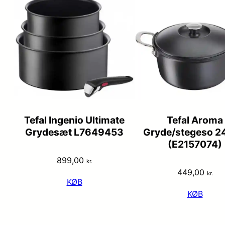
Tefal Ingenio Ultimate
Tefal Aroma
Grydesæt L7649453
Gryde/stegeso 2
(E2157074)
899,00
kr.
449,00
kr.
KØB
KØB