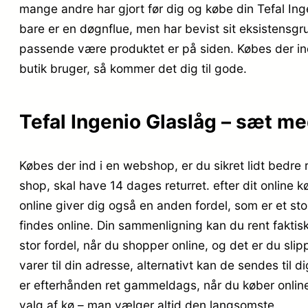
mange andre har gjort før dig og købe din Tefal I
bare er en døgnflue, men har bevist sit eksistensgr
passende være produktet er på siden. Købes der i
butik bruger, så kommer det dig til gode.
Tefal Ingenio Glaslåg – sæt me
Købes der ind i en webshop, er du sikret lidt bedre 
shop, skal have 14 dages returret. efter dit online 
online giver dig også en anden fordel, som er et st
findes online. Din sammenligning kan du rent faktisk
stor fordel, når du shopper online, og det er du slip
varer til din adresse, alternativt kan de sendes til 
er efterhånden ret gammeldags, når du køber online 
valg af kø – man vælger altid den langsomste.