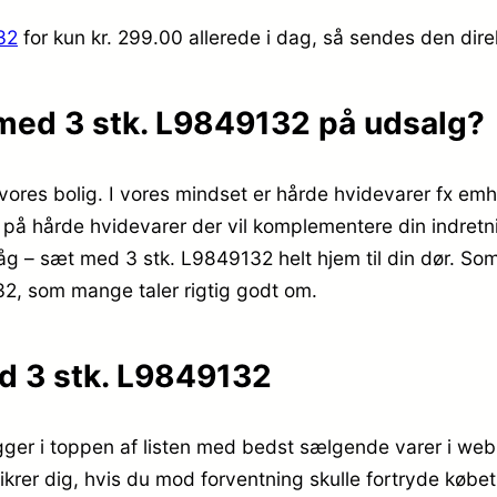
32
for kun kr. 299.00
allerede i dag, så sendes den direk
t med 3 stk. L9849132 på udsalg?
i vores bolig. I vores mindset er hårde hvidevarer fx e
d på hårde hvidevarer der vil komplementere din indretn
slåg – sæt med 3 stk. L9849132 helt hjem til din dør. Som
32, som mange taler rigtig godt om.
ed 3 stk. L9849132
gger i toppen af listen med bedst sælgende varer i we
sikrer dig, hvis du mod forventning skulle fortryde købet