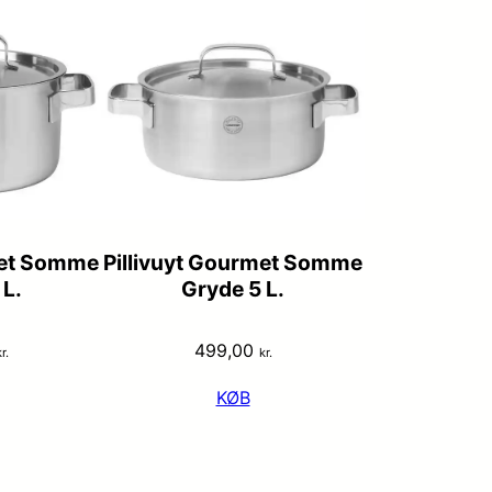
met Somme
Pillivuyt Gourmet Somme
 L.
Gryde 5 L.
499,00
r.
kr.
KØB