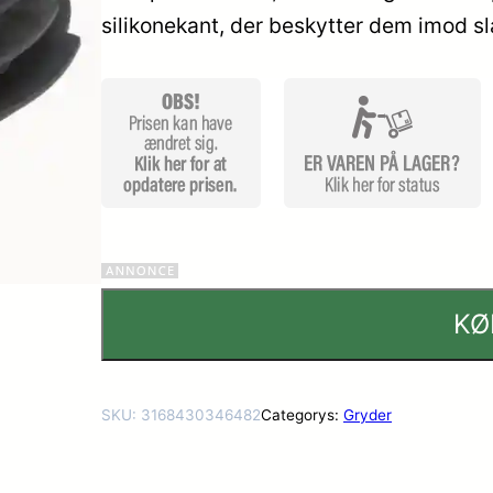
silikonekant, der beskytter dem imod s
mmelser
KØ
SKU:
3168430346482
Categorys:
Gryder