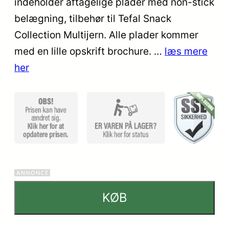
indeholder aftagelige plader med non-stick
baseret
på
belægning, tilbehør til Tefal Snack
kundebedø
Collection Multijern. Alle plader kommer
mmelser
med en lille opskrift brochure. …
læs mere
her
KØB