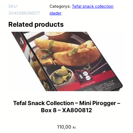
SKU:
Categorys:
Tefal snack collection
3045386366217
plader
Related products
Tefal Snack Collection – Mini Pirogger –
Box 8 – XA800812
110,00
kr.