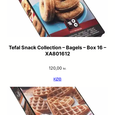
Tefal Snack Collection – Bagels – Box 16 –
XA801612
120,00
kr.
KØB