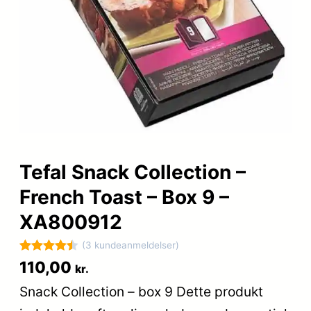
Tefal Snack Collection –
French Toast – Box 9 –
XA800912
(3 kundeanmeldelser)
Bedømt
3
110,00
kr.
som
4.5
Snack Collection – box 9 Dette produkt
ud af 5