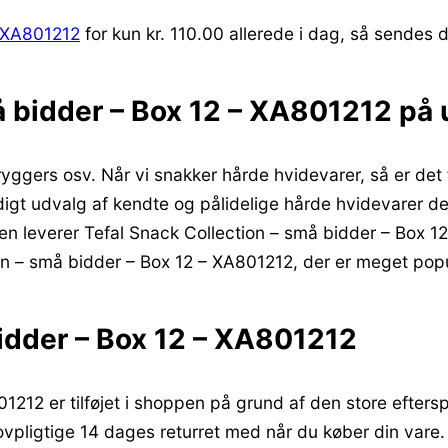
– XA801212
for kun kr. 110.00
allerede i dag, så sendes d
må bidder – Box 12 – XA801212 på
ryggers osv. Når vi snakker hårde hvidevarer, så er de
igt udvalg af kendte og pålidelige hårde hvidevarer der
nden leverer Tefal Snack Collection – små bidder – Box 
ion – små bidder – Box 12 – XA801212, der er meget pop
bidder – Box 12 – XA801212
1212 er tilføjet i shoppen på grund af den store eftersp
 lovpligtige 14 dages returret med når du køber din vare