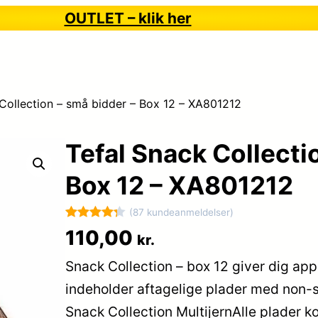
OUTLET – klik her
Collection – små bidder – Box 12 – XA801212
Tefal Snack Collecti
Box 12 – XA801212
(87 kundeanmeldelser)
Bedømt
87
110,00
kr.
som
4.3
Snack Collection – box 12 giver dig app
ud af 5
baseret
indeholder aftagelige plader med non-st
på
Snack Collection MultijernAlle plader k
kundebedø