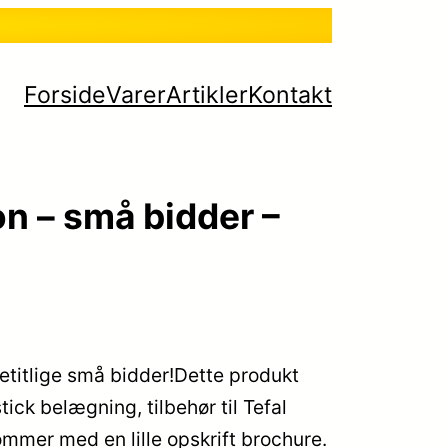
Forside
Varer
Artikler
Kontakt
on – små bidder –
etitlige små bidder!Dette produkt
ick belægning, tilbehør til Tefal
ommer med en lille opskrift brochure.