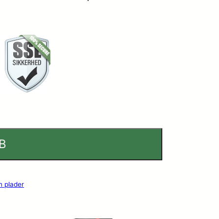
B
n plader