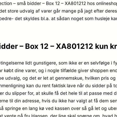
llection – små bidder – Box 12 – XA801212 hos onlinesho
det store udvalg af varer går mange på jagt efter dere
e bedre- det skyldes bl.a. at sådan noget som husleje 
idder – Box 12 – XA801212 kun kr
ingelserne lidt gunstigere, som ikke er en selvfølge i fys
har købt dine varer, og i nogle tilfælde giver shoppen e
pe udvalg, og det er let at gennemskue, hvilken pris og
menligning kan du rent faktisk lave når du sidder på to
 du slipper for, at skulle få det hele til at passe med d
ne til din adresse, hvis du ikke har valgt at få dem send
å springe en lang kø ved kassen over så gå let og ubesv
at vente på fru Hansen, der lige skal spørge om, hvad hv