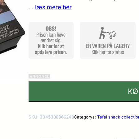
…
læs mere her
mmelser
KØ
SKU:
3045386366248
Categorys:
Tefal snack collectio