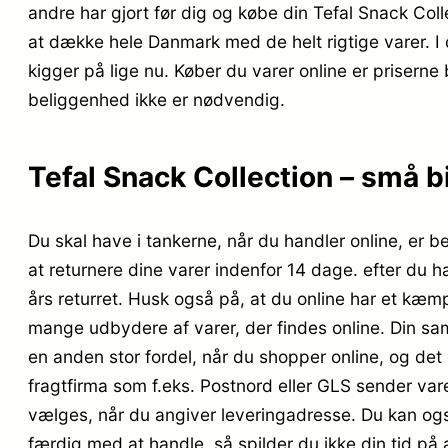
andre har gjort før dig og købe din Tefal Snack Co
at dække hele Danmark med de helt rigtige varer. I 
kigger på lige nu. Køber du varer online er prisern
beliggenhed ikke er nødvendig.
Tefal Snack Collection – små b
Du skal have i tankerne, når du handler online, er bet
at returnere dine varer indenfor 14 dage. efter du 
års returret. Husk også på, at du online har et kæm
mange udbydere af varer, der findes online. Din sam
en anden stor fordel, når du shopper online, og det er
fragtfirma som f.eks. Postnord eller GLS sender varer
vælges, når du angiver leveringadresse. Du kan ogs
færdig med at handle, så spilder du ikke din tid på 