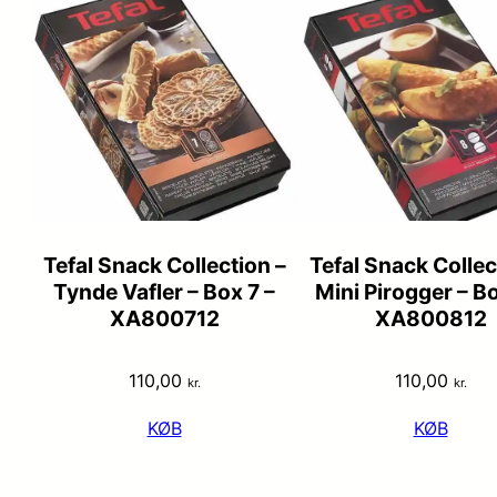
Tefal Snack Collection –
Tefal Snack Collec
Tynde Vafler – Box 7 –
Mini Pirogger – Bo
XA800712
XA800812
110,00
110,00
kr.
kr.
KØB
KØB