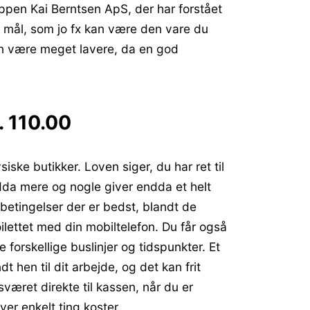
ppen Kai Berntsen ApS, der har forstået
s mål, som jo fx kan være den vare du
kan være meget lavere, da en god
. 110.00
iske butikker. Loven siger, du har ret til
ndda mere og nogle giver endda et helt
 betingelser der er bedst, blandt de
ilettet med din mobiltelefon. Du får også
e forskellige buslinjer og tidspunkter. Et
t hen til dit arbejde, og det kan frit
æret direkte til kassen, når du er
er enkelt ting koster.