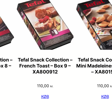
tion –
Tefal Snack Collection –
Tefal Snack Col
x 8 –
French Toast – Box 9 –
Mini Madeleine
XA800912
– XA801
110,00
110,00
kr.
k
KØB
KØB