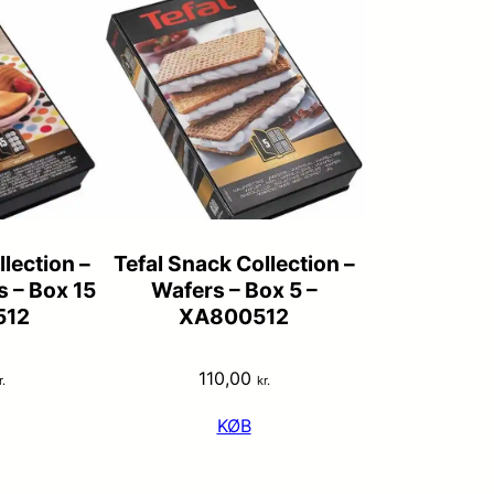
lection –
Tefal Snack Collection –
s – Box 15
Wafers – Box 5 –
512
XA800512
110,00
r.
kr.
KØB