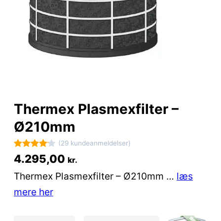
Thermex Plasmexfilter –
Ø210mm
(29 kundeanmeldelser)
Bedømt
29
4.295,00
kr.
som
4.1
Thermex Plasmexfilter – Ø210mm …
læs
ud af 5
mere her
baseret
på
kundebed