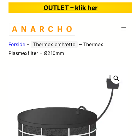
OUTLET – klik her
Forside
–
Thermex emhætte
–
Thermex
Plasmexfilter – Ø210mm