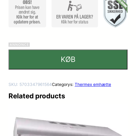
ømmelse
r
KØB
SKU:
5703347961564
Categorys:
Thermex emhætte
Related products