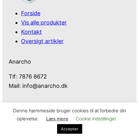
Forside
Vis alle produkter
Kontakt
Oversigt artikler
Anarcho
Tlf: 7876 8672
Mail:
info@anarcho.dk
Denne hjemmeside bruger cookies til at forbedre din
Anarcho – alt i Hårde Hvidevarer
oplevelse.
Læs mere
Cookie indstillinger
Cookie- og privatlivspolitik
Kontakt
Accepter