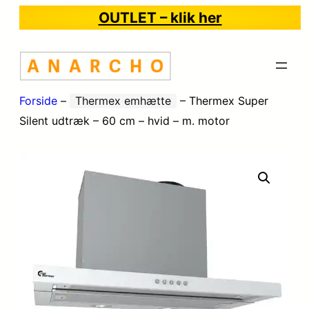
OUTLET – klik her
Forside
–
Thermex emhætte
–
Thermex Super
Silent udtræk – 60 cm – hvid – m. motor