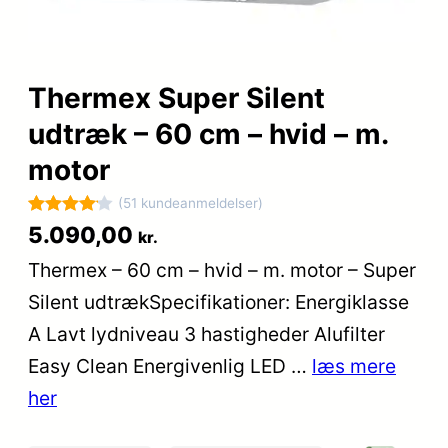
Thermex Super Silent
udtræk – 60 cm – hvid – m.
motor
(51 kundeanmeldelser)
Bedømt
51
5.090,00
kr.
som
4.1
Thermex – 60 cm – hvid – m. motor – Super
ud af 5
Silent udtrækSpecifikationer: Energiklasse
baseret
på
A Lavt lydniveau 3 hastigheder Alufilter
kundebed
Easy Clean Energivenlig LED …
læs mere
ømmelse
her
r