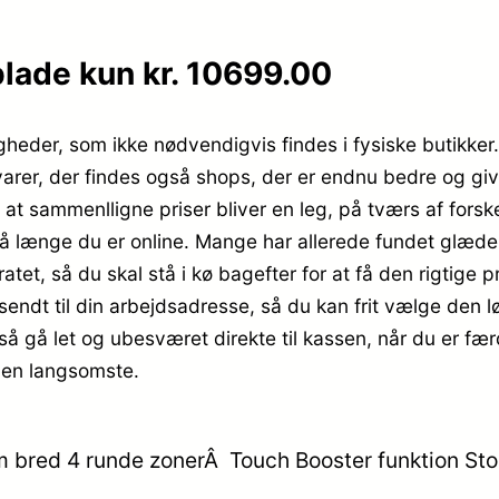
lade kun kr. 10699.00
igheder, som ikke nødvendigvis findes i fysiske butikke
 varer, der findes også shops, der er endnu bedre og gi
t at sammenlligne priser bliver en leg, på tværs af for
så længe du er online. Mange har allerede fundet glæde 
aratet, så du skal stå i kø bagefter for at få den rigtige 
endt til din arbejdsadresse, så du kan frit vælge den lø
å gå let og ubesværet direkte til kassen, når du er fær
den langsomste.
 bred 4 runde zonerÂ Touch Booster funktion Sto