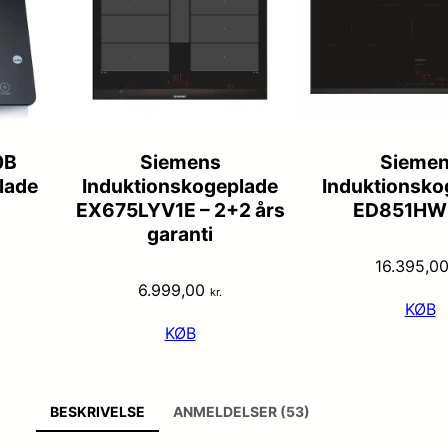
0B
Siemens
Sieme
lade
Induktionskogeplade
Induktionsko
EX675LYV1E – 2+2 års
ED851HW
garanti
16.395,0
6.999,00
kr.
KØB
KØB
BESKRIVELSE
ANMELDELSER (53)