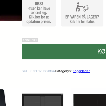
KØ
SKU:
3760120861864
Categorys:
Kogeplader