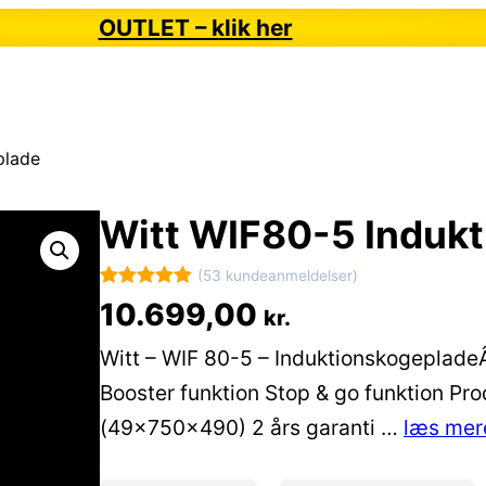
OUTLET – klik her
plade
Witt WIF80-5 Induk
(53 kundeanmeldelser)
Bedømt
53
10.699,00
kr.
som
5
ud
Witt – WIF 80-5 – Induktionskogeplad
af 5
baseret på
Booster funktion Stop & go funktion P
kundebedøm
(49x750x490) 2 års garanti …
læs mer
melser