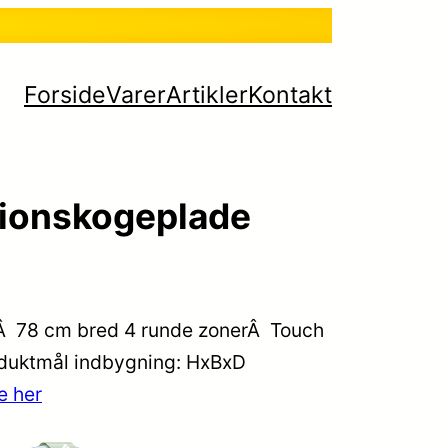
Forside
Varer
Artikler
Kontakt
tionskogeplade
eÂ 78 cm bred 4 runde zonerÂ Touch
roduktmål indbygning: HxBxD
e her