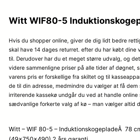
Witt WIF80-5 Induktionskogep
Hvis du shopper online, giver de dig lidt bedre rett
skal have 14 dages returret. efter du har købt dine
til. Derudover har du et meget større udvalg, og de
videre sammenligne priser på alle tider af døgnet, 
varens pris er forskellige fra skiltet og til kasseapp
de til din adresse, medmindre du vælger at få dem s
irriterende kassekø undgår du ved at handle online s
sædvanlige forkerte valg af kø – man vælger altid 
Witt – WIF 80-5 – InduktionskogepladeÂ 78 cm
(49x750x490) 2 års garanti