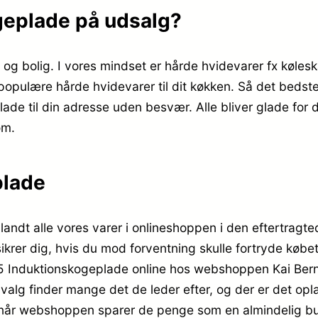
geplade på udsalg?
 og bolig. I vores mindset er hårde hvidevarer fx kølesk
e populære hårde hvidevarer til dit køkken. Så det bedst
de til din adresse uden besvær. Alle bliver glade for
om.
plade
andt alle vores varer i onlineshoppen i den eftertragt
 sikrer dig, hvis du mod forventning skulle fortryde køb
-5 Induktionskogeplade online hos webshoppen Kai Ber
lg finder mange det de leder efter, og der er det opla
e- når webshoppen sparer de penge som en almindelig but