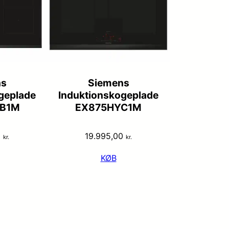
ns
Siemens
geplade
Induktionskogeplade
B1M
EX875HYC1M
0
19.995,00
kr.
kr.
KØB