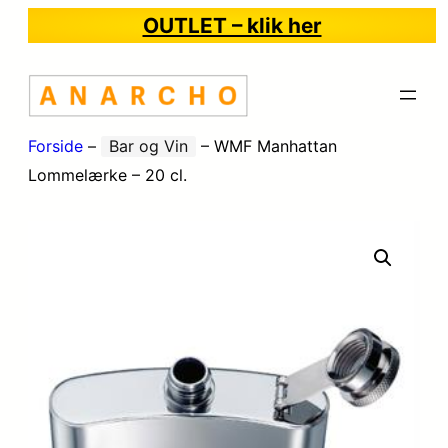
OUTLET – klik her
Forside
–
Bar og Vin
–
WMF Manhattan
Lommelærke – 20 cl.