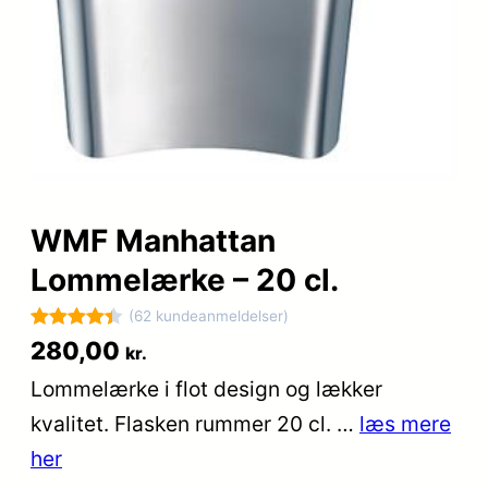
WMF Manhattan
Lommelærke – 20 cl.
(62 kundeanmeldelser)
Bedømt
62
280,00
kr.
som
4.4
Lommelærke i flot design og lækker
ud af 5
kvalitet. Flasken rummer 20 cl. …
læs mere
baseret
på
her
kundebedø