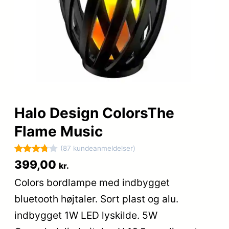
Halo Design ColorsThe
Flame Music
(87 kundeanmeldelser)
Bedømt
87
399,00
kr.
som
Colors bordlampe med indbygget
3.8
ud af
bluetooth højtaler. Sort plast og alu.
5
baseret
indbygget 1W LED lyskilde. 5W
på