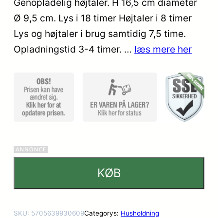
Genopladelig højtaler. H 16,5 cm diameter
kundebed
Ø 9,5 cm. Lys i 18 timer Højtaler i 8 timer
ømmels
er
Lys og højtaler i brug samtidig 7,5 time.
Opladningstid 3-4 timer. …
læs mere her
KØB
SKU:
5705639930609
Categorys:
Husholdning