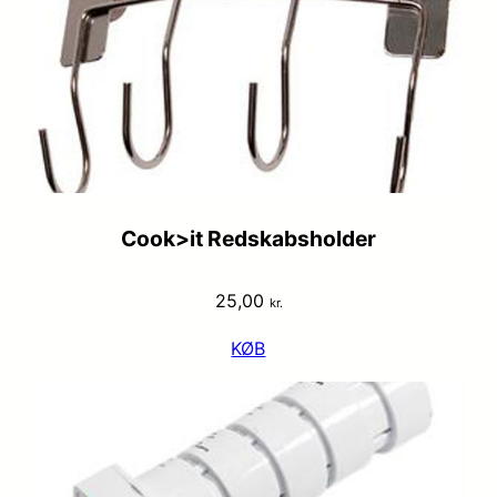
Cook>it Redskabsholder
25,00
kr.
KØB