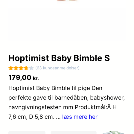
Hoptimist Baby Bimble S
(63 kundeanmeldelser)
Bedømt
63
179,00
kr.
som
Hoptimist Baby Bimble til pige Den
3.8
ud af
perfekte gave til barnedåben, babyshower,
5
baseret
navngivningsfesten mm Produktmål:Â H
på
7,6 cm, D 5,8 cm. …
læs mere her
kundebed
ømmels