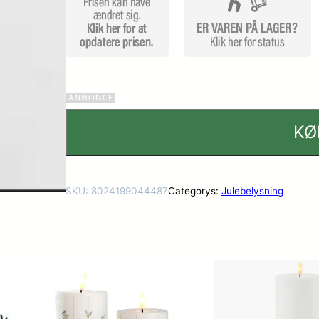
KØ
SKU:
8024199044487
Categorys:
Julebelysning