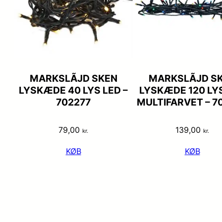
MARKSLÃJD SKEN
MARKSLÃJD S
LYSKÆDE 40 LYS LED –
LYSKÆDE 120 LY
702277
MULTIFARVET – 7
79,00
139,00
kr.
kr.
KØB
KØB