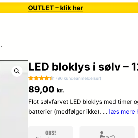
OUTLET – klik her
.
LED bloklys i sølv – 
(96 kundeanmeldelser)
Bedømt
96
89,00
kr.
som
4.4
Flot sølvfarvet LED bloklys med timer 
ud af 5
baseret
batterier (medfølger ikke). …
læs mere 
på
kundebedø
mmelser