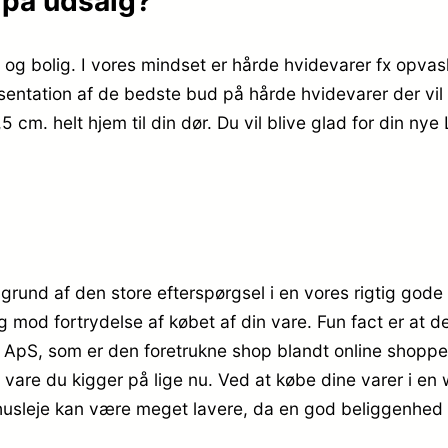
. på udsalg?
m og bolig. I vores mindset er hårde hvidevarer fx opva
entation af de bedste bud på hårde hvidevarer der vil væ
5 cm. helt hjem til din dør. Du vil blive glad for din ny
å grund af den store efterspørgsel i en vores rigtig gode
 dig mod fortrydelse af købet af din vare. Fun fact er at
en ApS, som er den foretrukne shop blandt online shop
vare du kigger på lige nu. Ved at købe dine varer i en
 husleje kan være meget lavere, da en god beliggenhed 