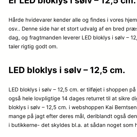
Er LED bloklys i sølv – 12,5 cm
Hårde hvidevarer kender alle og findes i vores hje
osv.. Denne side har et stort udvalg af en bred præs
dag, og fragtmanden leverer LED bloklys i sølv – 12,
taler rigtig godt om.
LED bloklys i sølv – 12,5 cm.
LED bloklys i sølv – 12,5 cm. er tilføjet i shoppen p
også hele lovpligtige 14 dages returret til at sikre
bloklys i sølv – 12,5 cm. i webshoppen Kai Bernts
mange på jagt efter deres mål, deriblandt også den 
i butikkerne- det skyldes bl.a. at sådan noget som