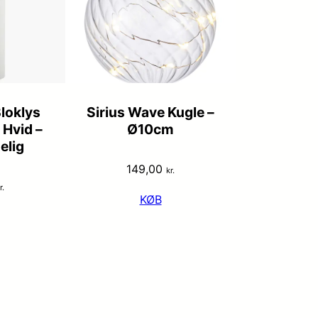
Bloklys
Sirius Wave Kugle –
Hvid –
Ø10cm
elig
149,00
kr.
r.
KØB