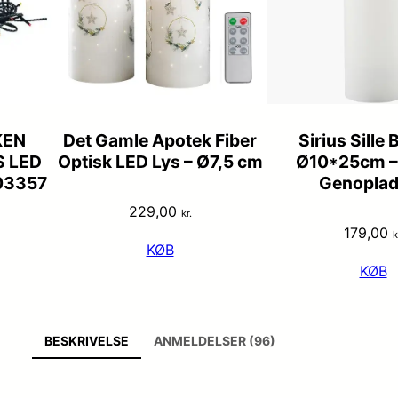
KEN
Det Gamle Apotek Fiber
Sirius Sille 
S LED
Optisk LED Lys – Ø7,5 cm
Ø10*25cm – 
03357
Genoplad
229,00
kr.
179,00
k
KØB
KØB
BESKRIVELSE
ANMELDELSER (96)