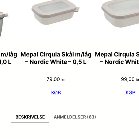
 m/låg
Mepal Cirqula Skål m/låg
Mepal Cirqula 
1,0 L
– Nordic White – 0,5 L
– Nordic White
79,00
99,00
kr.
kr
KØB
KØB
BESKRIVELSE
ANMELDELSER (63)