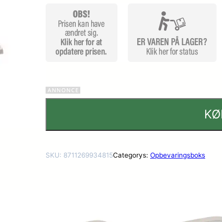
KØ
SKU:
8711269934815
Categorys:
Opbevaringsboks