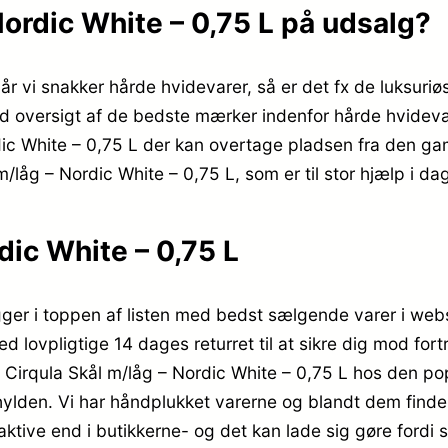
Nordic White – 0,75 L på udsalg?
 Når vi snakker hårde hvidevarer, så er det fx de luksur
 oversigt af de bedste mærker indenfor hårde hvidevarer
ordic White – 0,75 L der kan overtage pladsen fra den g
/låg – Nordic White – 0,75 L, som er til stor hjælp i da
dic White – 0,75 L
igger i toppen af listen med bedst sælgende varer i we
lovpligtige 14 dages returret til at sikre dig mod fortr
 Cirqula Skål m/låg – Nordic White – 0,75 L hos den p
 hylden. Vi har håndplukket varerne og blandt dem finder
aktive end i butikkerne- og det kan lade sig gøre fordi 