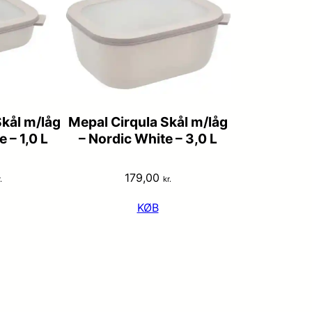
Skål m/låg
Mepal Cirqula Skål m/låg
 – 1,0 L
– Nordic White – 3,0 L
179,00
.
kr.
KØB