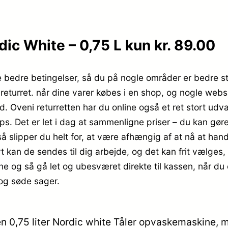
dic White – 0,75 L kun kr. 89.00
 bedre betingelser, så du på nogle områder er bedre stil
returret. når dine varer købes i en shop, og nogle web
. Oveni returretten har du online også et ret stort udva
s. Det er let i dag at sammenligne priser – du kan gøre
så slipper du helt for, at være afhængig af at nå at han
vt kan de sendes til dig arbejde, og det kan frit vælges
line og så gå let og ubesværet direkte til kassen, når d
 og søde sager.
en 0,75 liter Nordic white Tåler opvaskemaskine, 