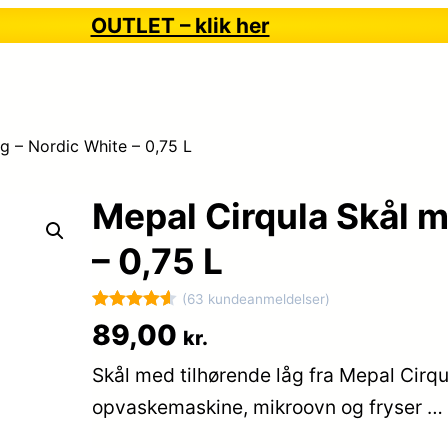
OUTLET – klik her
g – Nordic White – 0,75 L
Mepal Cirqula Skål m
– 0,75 L
(63 kundeanmeldelser)
Bedømt
63
89,00
kr.
som
4.6
Skål med tilhørende låg fra Mepal Cirqul
ud af 5
baseret på
opvaskemaskine, mikroovn og fryser …
kundebedø
mmelser