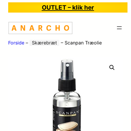
OUTLET – klik her
Forside
–
Skærebræt
–
Scanpan Træolie