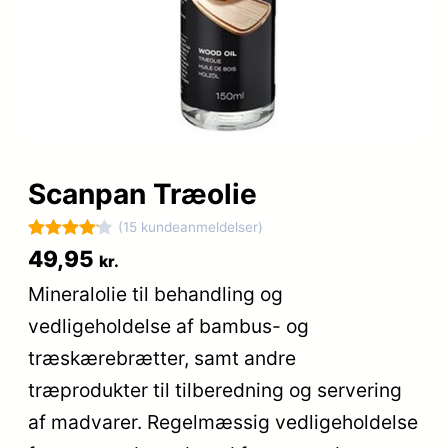
Scanpan Træolie
(15 kundeanmeldelser)
Bedømt
15
49,95
kr.
som
4.1
Mineralolie til behandling og
ud af 5
vedligeholdelse af bambus- og
baseret
på
træskærebrætter, samt andre
kundebed
træprodukter til tilberedning og servering
ømmelse
af madvarer. Regelmæssig vedligeholdelse
r