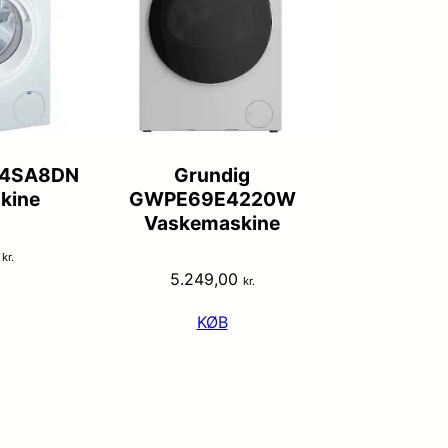
14SA8DN
Grundig
kine
GWPE69E4220W
Vaskemaskine
0
kr.
5.249,00
kr.
KØB