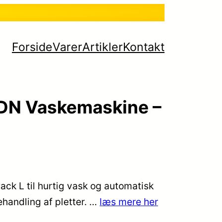
Forside
Varer
Artikler
Kontakt
N Vaskemaskine –
k L til hurtig vask og automatisk
handling af pletter. …
læs mere her