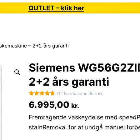
OUTLET – klik her
emaskine – 2+2 års garanti
Siemens WG56G2ZID
2+2 års garanti
(12 kundeanmeldelser)
Bedømt
12
6.995,00
kr.
som
4.8
Fremragende vaskeydelse med speedPac
ud af 5
baseret på
stainRemoval for at undgå manuel forbe
kundebedø
mmelser