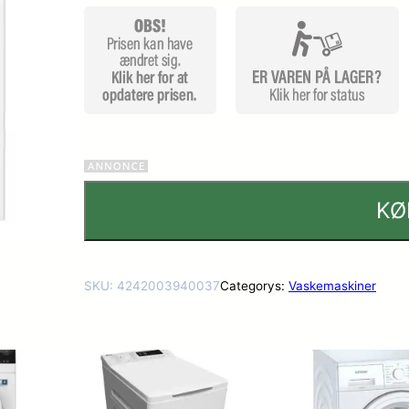
KØ
SKU:
4242003940037
Categorys:
Vaskemaskiner