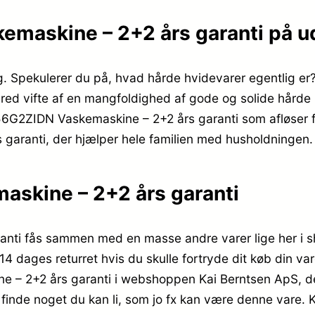
maskine – 2+2 års garanti på u
lig. Spekulerer du på, hvad hårde hvidevarer egentlig e
d vifte af en mangfoldighed af gode og solide hårde hv
G56G2ZIDN Vaskemaskine – 2+2 års garanti som afløser fo
ranti, der hjælper hele familien med husholdningen.
kine – 2+2 års garanti
ti fås sammen med en masse andre varer lige her i s
14 dages returret hvis du skulle fortryde dit køb din var
2+2 års garanti i webshoppen Kai Berntsen ApS, der 
rt finde noget du kan li, som jo fx kan være denne vare.