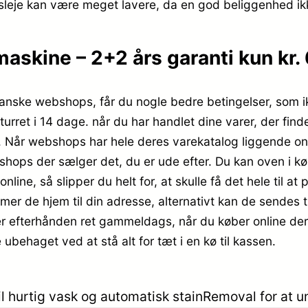
sleje kan være meget lavere, da en god beliggenhed ik
kine – 2+2 års garanti kun kr.
anske webshops, får du nogle bedre betingelser, som ikk
urret i 14 dage. når du har handlet dine varer, der fi
t. Når webshops har hele deres varekatalog liggende on
 shops der sælger det, du er ude efter. Du kan oven i kø
line, så slipper du helt for, at skulle få det hele til at
er de hjem til din adresse, alternativt kan de sendes ti
 er efterhånden ret gammeldags, når du køber online der 
e ubehaget ved at stå alt for tæt i en kø til kassen.
hurtig vask og automatisk stainRemoval for at un