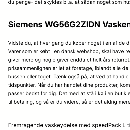
du penge- det skyldes bl.a. at sådan noget som hu
Siemens WG56G2ZIDN Vaskemas
Vidste du, at hver gang du køber noget i en af de d
Varer som er købt i en dansk webshop, skal have ret
giver mere og nogle giver endda et helt års returre
prissammenlignen er let at foretage, iblandt alle de
bussen eller toget. Tænk også på, at ved at handle on
tidspunkter. Når du har handlet dine produkter, komm
passer bedst for dig. Det med at stå i kø i en butik
til betaling, og så er du videre, så er det aldrig mer
Fremragende vaskeydelse med speedPack L til 