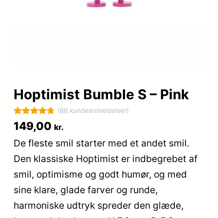
Hoptimist Bumble S – Pink
(66 kundeanmeldelser)
Bedømt
66
149,00
kr.
som
4.8
De fleste smil starter med et andet smil.
ud af 5
Den klassiske Hoptimist er indbegrebet af
baseret på
kundebedø
smil, optimisme og godt humør, og med
mmelser
sine klare, glade farver og runde,
harmoniske udtryk spreder den glæde,